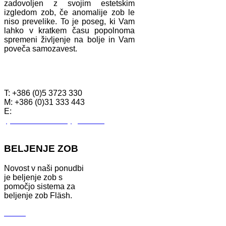
zadovoljen z svojim estetskim
izgledom zob, če anomalije zob le
niso prevelike. To je poseg, ki Vam
lahko v kratkem času popolnoma
spremeni življenje na bolje in Vam
poveča samozavest.
KONTAKTI
T: +386 (0)5 3723 330
M: +386 (0)31 333 443
E:
tjasa.drstom.krizaj@siol.net
BELJENJE ZOB
Novost v naši ponudbi
je beljenje zob s
pomočjo sistema za
beljenje zob Fläsh.
Več ...