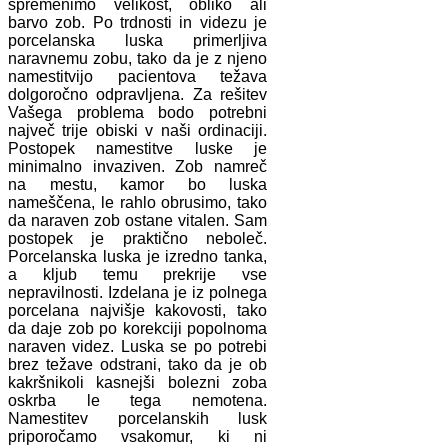
spremenimo velikost, obliko ali
barvo zob. Po trdnosti in videzu je
porcelanska luska primerljiva
naravnemu zobu, tako da je z njeno
namestitvijo pacientova težava
dolgoročno odpravljena. Za rešitev
Vašega problema bodo potrebni
največ trije obiski v naši ordinaciji.
Postopek namestitve luske je
minimalno invaziven. Zob namreč
na mestu, kamor bo luska
nameščena, le rahlo obrusimo, tako
da naraven zob ostane vitalen. Sam
postopek je praktično neboleč.
Porcelanska luska je izredno tanka,
a kljub temu prekrije vse
nepravilnosti. Izdelana je iz polnega
porcelana najvišje kakovosti, tako
da daje zob po korekciji popolnoma
naraven videz. Luska se po potrebi
brez težave odstrani, tako da je ob
kakršnikoli kasnejši bolezni zoba
oskrba le tega nemotena.
Namestitev porcelanskih lusk
priporočamo vsakomur, ki ni