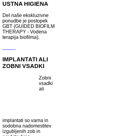
USTNA HIGIENA
Del naše ekskluzivne
ponudbe je postopek
GBT (GUIDED BIOFILM
THERAPY - Vodena
terapija biofilma).
Več ...
IMPLANTATI ALI
ZOBNI VSADKI
Zobni
vsadki
ali
implantati so varna in
sodobna nadomestitev
izgubljenih zob in