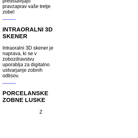
predstavljajo
pravzaprav vaše tretje
zobe!
Več ...
INTRAORALNI 3D
SKENER
Intraoralni 3D skener je
naprava, ki se v
zobozdravstvu
uporablja za digitalno
ustvarjanje zobnih
odtisov.
Več ...
PORCELANSKE
ZOBNE LUSKE
Z