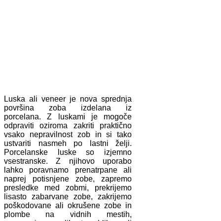
Luska ali veneer je nova sprednja
površina zoba izdelana iz
porcelana. Z luskami je mogoče
odpraviti oziroma zakriti praktično
vsako nepravilnost zob in si tako
ustvariti nasmeh po lastni želji.
Porcelanske luske so izjemno
vsestranske. Z njihovo uporabo
lahko poravnamo prenatrpane ali
naprej potisnjene zobe, zapremo
presledke med zobmi, prekrijemo
lisasto zabarvane zobe, zakrijemo
poškodovane ali okrušene zobe in
plombe na vidnih mestih,