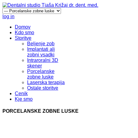
log in
Domov
Kdo smo
Storitve
Beljenje zob
Implantati ali
zobni vsadki
Intraroralni 3D
skener
Porcelanske
zobne luske
Laserska terapija
Ostale storitve
Cenik
Kje smo
PORCELANSKE ZOBNE LUSKE