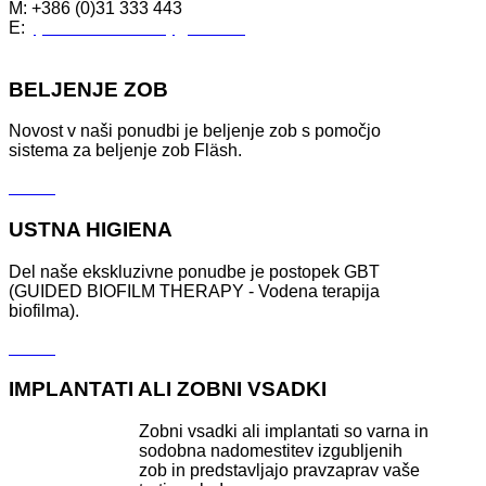
M: +386 (0)31 333 443
E:
tjasa.drstom.krizaj@siol.net
BELJENJE ZOB
Novost v naši ponudbi je beljenje zob s pomočjo
sistema za beljenje zob Fläsh.
Več ...
USTNA HIGIENA
Del naše ekskluzivne ponudbe je postopek GBT
(GUIDED BIOFILM THERAPY - Vodena terapija
biofilma).
Več ...
IMPLANTATI ALI ZOBNI VSADKI
Zobni vsadki ali implantati so varna in
sodobna nadomestitev izgubljenih
zob in predstavljajo pravzaprav vaše