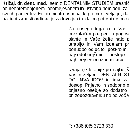
Križaj, dr. dent. med.
, sem z DENTALNIM STUDIEM uresničila
po neobremenjenem, neomejevanem in ustvarjalnem delu za z
svojih pacientov. Edino merilo uspeha, ki pri meni velja je, 
pacient zapusti ordinacijo zadovoljen in, da po potrebi ne bo od
Za dosego tega cilja Vas 
brezplačen pregled in pogovo
stanje in Vaše želje nato 
terapijo in Vam izdelam p
ponudbo odločite, poskrbim, 
najsodobnejšimi postop
najhitrejšem možnem času.
Izvajanje terapije po najbol
Vašim željam. DENTALNI S
DO INVALIDOV in ima zan
dostop. Prijetno in sodobno o
prijazno osebje so dodatno 
pri zobozdravniku ne bo več v
KONTAKTI
T: +386 (0)5 3723 330