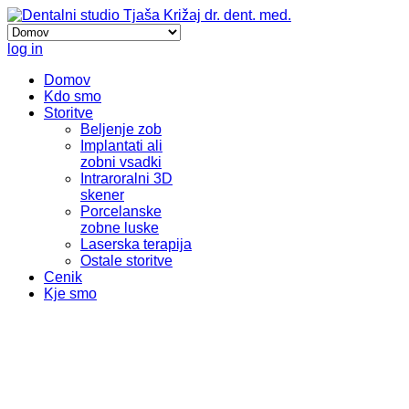
log in
Domov
Kdo smo
Storitve
Beljenje zob
Implantati ali
zobni vsadki
Intraroralni 3D
skener
Porcelanske
zobne luske
Laserska terapija
Ostale storitve
Cenik
Kje smo