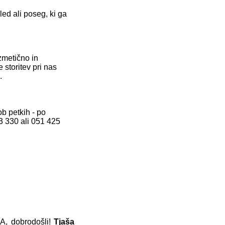
led ali poseg, ki ga
zmetično in
storitev pri nas
e.
 ob petkih
-
po
3 330 ali 051 425
A, dobrodošli!
Tjaša