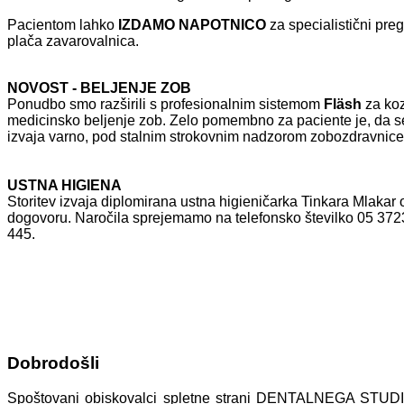
Pacientom lahko
IZDAMO NAPOTNICO
za specialistični preg
plača zavarovalnica.
NOVOST - BELJENJE ZOB
Ponudbo smo razširili s
profesionalnim sistemom
Fläsh
za
ko
medicinsko
beljenje zob. Zelo pomembno za paciente je, da se 
izvaja varno, pod stalnim strokovnim nadzorom zobozdravnic
USTNA HIGIENA
Storitev izvaja diplomirana ustna higieničarka Tinkara Mlakar
dogovoru. Naročila sprejemamo na telefonsko številko 05 372
445.
Dobrodošli
Spoštovani obiskovalci spletne strani DENTALNEGA STUDI