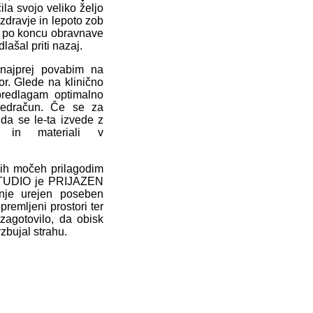
 svojo veliko željo
dravje in lepoto zob
da po koncu obravnave
lašal priti nazaj.
najprej povabim na
r. Glede na klinično
predlagam optimalno
redračun. Če se za
da se le-ta izvede z
ki in materiali v
jših močeh prilagodim
TUDIO je PRIJAZEN
je urejen poseben
premljeni prostori ter
zagotovilo, da obisk
zbujal strahu.