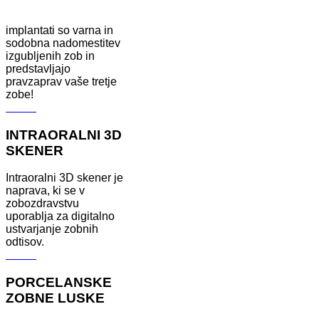
implantati so varna in
sodobna nadomestitev
izgubljenih zob in
predstavljajo
pravzaprav vaše tretje
zobe!
Več ...
INTRAORALNI 3D
SKENER
Intraoralni 3D skener je
naprava, ki se v
zobozdravstvu
uporablja za digitalno
ustvarjanje zobnih
odtisov.
Več ...
PORCELANSKE
ZOBNE LUSKE