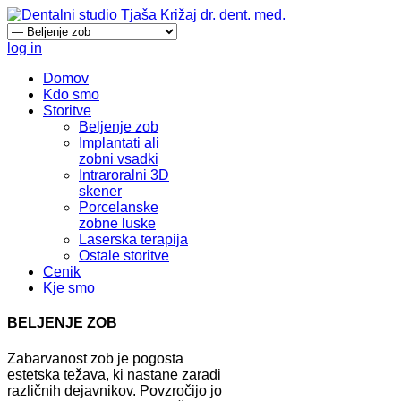
log in
Domov
Kdo smo
Storitve
Beljenje zob
Implantati ali
zobni vsadki
Intraroralni 3D
skener
Porcelanske
zobne luske
Laserska terapija
Ostale storitve
Cenik
Kje smo
BELJENJE ZOB
Zabarvanost zob je pogosta
estetska težava, ki nastane zaradi
različnih dejavnikov. Povzročijo jo