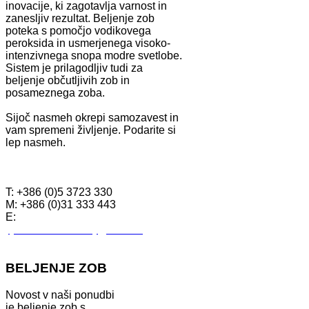
inovacije, ki zagotavlja varnost in
zanesljiv rezultat. Beljenje zob
poteka s pomočjo vodikovega
peroksida in usmerjenega visoko-
intenzivnega snopa modre svetlobe.
Sistem je prilagodljiv tudi za
beljenje občutljivih zob in
posameznega zoba.
Sijoč nasmeh okrepi samozavest in
vam spremeni življenje. Podarite si
lep nasmeh.
KONTAKTI
T: +386 (0)5 3723 330
M: +386 (0)31 333 443
E:
tjasa.drstom.krizaj@siol.net
BELJENJE ZOB
Novost v naši ponudbi
je beljenje zob s