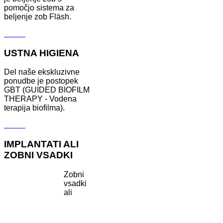
pomočjo sistema za
beljenje zob Fläsh.
Več ...
USTNA HIGIENA
Del naše ekskluzivne
ponudbe je postopek
GBT (GUIDED BIOFILM
THERAPY - Vodena
terapija biofilma).
Več ...
IMPLANTATI ALI
ZOBNI VSADKI
Zobni
vsadki
ali