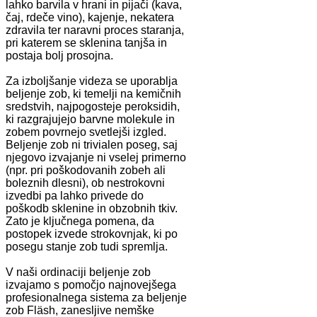
lahko barvila v hrani in pijači (kava,
čaj, rdeče vino), kajenje, nekatera
zdravila ter naravni proces staranja,
pri katerem se sklenina tanjša in
postaja bolj prosojna.
Za izboljšanje videza se uporablja
beljenje zob, ki temelji na kemičnih
sredstvih, najpogosteje peroksidih,
ki razgrajujejo barvne molekule in
zobem povrnejo svetlejši izgled.
Beljenje zob ni trivialen poseg, saj
njegovo izvajanje ni vselej primerno
(npr. pri poškodovanih zobeh ali
boleznih dlesni), ob nestrokovni
izvedbi pa lahko privede do
poškodb sklenine in obzobnih tkiv.
Zato je ključnega pomena, da
postopek izvede strokovnjak, ki po
posegu stanje zob tudi spremlja.
V naši ordinaciji beljenje zob
izvajamo s pomočjo najnovejšega
profesionalnega sistema za beljenje
zob Fläsh, zanesljive nemške